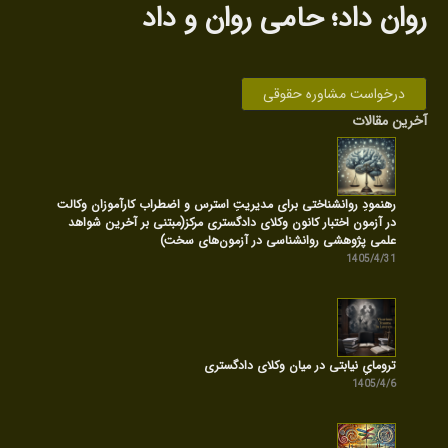
روان داد‌؛ حامی روان‌ و داد
درخواست مشاوره حقوقی
آخرین مقالات
رهنمودِ روانشناختی برای مدیریتِ استرس و اضطراب کارآموزان وکالت
در آزمون اختبار کانون وکلای دادگستری مرکز(مبتنی بر آخرین شواهد
علمی پژوهشی روانشناسی در آزمون‌های سخت)
1405/4/31
ترومایِ نیابتی در میان وکلای دادگستری
1405/4/6