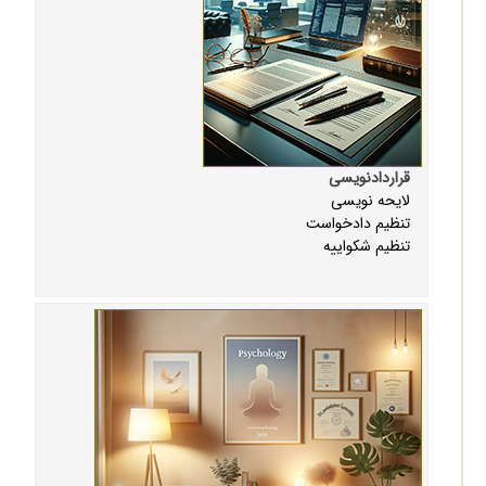
قراردادنویسی
لایحه نویسی
تنظیم دادخواست
تنظیم شکواییه