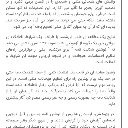
واکنش های هیجانی منفی و شدیدی را در انسان برمی انگیزد و بر
تصمیم گیری بعدی ما تأثیر می گذارد. این تصمیمات نه تنها ممکن
است عواقبی برای خودمان و شخصی که با ما ناعادلانه رفتار کرده است
داشته باشد، بلکه حتی می تواند به افرادِ بی گناه نیز سرایت کند.
پدیده ای که از آن به عنوان "تقابل منفی تعمیم یافته" یاد می شود.
نتایج یک مطالعه ی علمی ارزشمند با طراحی یک شرایط ناعادلانه ی
موقتی بین یک گروه از آزمودنی ها با نمونه ۲۳۷ نفری نشان می دهد
که " نوشتن شکایت نامه " برای مرتکب، یکی از موثرترین راه‌های
تنظیمِ احساسات، هیجانات و در نتیجه ارزیابی مجدد آن شرایط و
اتفاقات است.
راهبرد مقابله ای در قالب یک شکایتِ کتبی، از جمله شکایت نامه حتی
در حد یک پیام بهترین راه برای تنظیم هیجانات منفی است. در این
روند، مهم نیست که آیا فردی که مرتکب رفتار ناعادلانه شده است
واقعاً نامه را دریافت می کند یا خیر! هر چند که اگر بتوان او را از
شکایت نامه چه بصورت رسمی و چه غیر رسمی مطلع کرد آثار بیشتری
دارد.
در پژوهشی، آزمودنی ها پس از نوشتن نامه به میزان قابل توجهی
احساس آرامش خود را گزارش دادند و از سوی دیگر رفتار منصفانه
تری نسبت به دیگران داشته اند. از این رو پژوهشگران پیشنهاد می