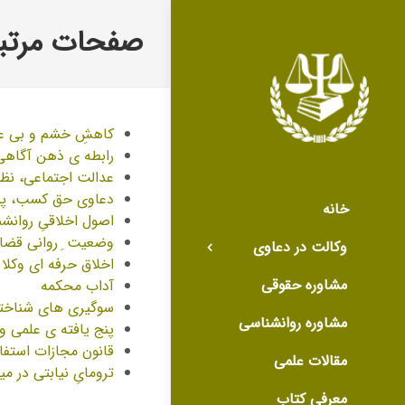
صفحات مرتبط
کاهشِ خشم و بی عدا
رابطه ی ذهن آگاهی
عدالت اجتماعی، نظ
دعاوی حق کسب، پی
خانه
اصول اخلاقیِ روانش
وضعیت ِ روانی قضات 
وکالت در دعاوی
اخلاق حرفه ای وکلا 
مشاوره حقوقی
آداب محکمه
سوگیری های شناختی
مشاوره روانشناسی
پنج یافته ی علمی و
قانون مجازات استفاد
مقالات علمی
ترومایِ نیابتی در م
معرفی کتاب