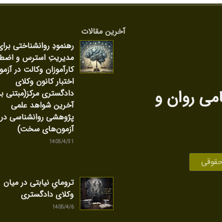
آخرین مقالات
رهنمودِ روانشناختی برای
مدیریتِ استرس و اضط
کارآموزان وکالت در آزمو
اختبار کانون وکلای
امی روان‌ و
دادگستری مرکز(مبتنی بر
آخرین شواهد علمی
پژوهشی روانشناسی در
آزمون‌های سخت)
1405/4/31
حقوقی
ترومایِ نیابتی در میان
وکلای دادگستری
1405/4/6