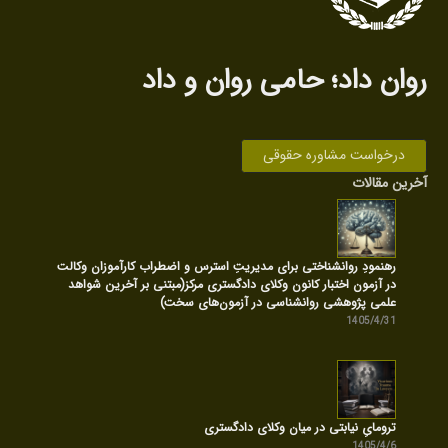
روان داد‌؛ حامی روان‌ و داد
درخواست مشاوره حقوقی
آخرین مقالات
رهنمودِ روانشناختی برای مدیریتِ استرس و اضطراب کارآموزان وکالت
در آزمون اختبار کانون وکلای دادگستری مرکز(مبتنی بر آخرین شواهد
علمی پژوهشی روانشناسی در آزمون‌های سخت)
1405/4/31
ترومایِ نیابتی در میان وکلای دادگستری
1405/4/6