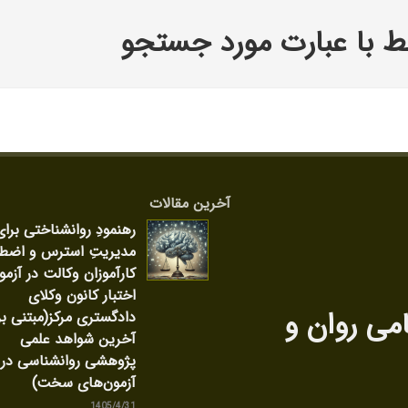
 با عبارت مورد جستجو
آخرین مقالات
رهنمودِ روانشناختی برای
مدیریتِ استرس و اضط
کارآموزان وکالت در آزمو
اختبار کانون وکلای
امی روان‌ و
دادگستری مرکز(مبتنی بر
آخرین شواهد علمی
پژوهشی روانشناسی در
آزمون‌های سخت)
1405/4/31