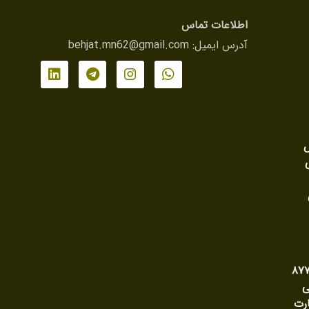
اطلاعات تماس
آدرس ایمیل:
behjat.mn62@gmail.com
ش
ی وحدت رویه شماره ۸۷۷
ی
رت