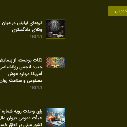
حقوقی
ترومایِ نیابتی در میان
وکلای دادگستری
1405/4/6
نکات برجسته از پیمای
جدید انجمن روانشناسی
آمریکا درباره هوش
مصنوعی و سلامت روان
1405/4/3
را
هیأت عمومی دیوان عال
کشور مبنی بر تعلق خسا