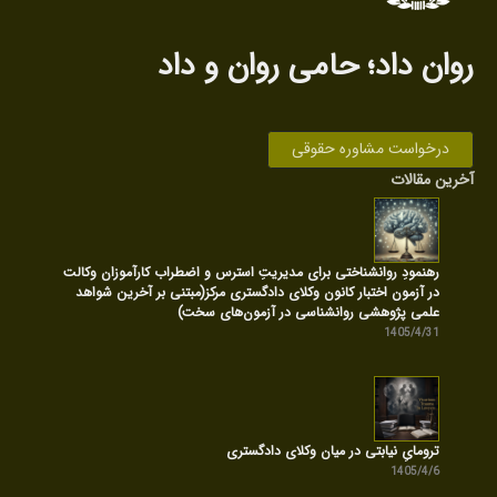
روان داد‌؛ حامی روان‌ و داد
درخواست مشاوره حقوقی
آخرین مقالات
رهنمودِ روانشناختی برای مدیریتِ استرس و اضطراب کارآموزان وکالت
در آزمون اختبار کانون وکلای دادگستری مرکز(مبتنی بر آخرین شواهد
علمی پژوهشی روانشناسی در آزمون‌های سخت)
1405/4/31
ترومایِ نیابتی در میان وکلای دادگستری
1405/4/6