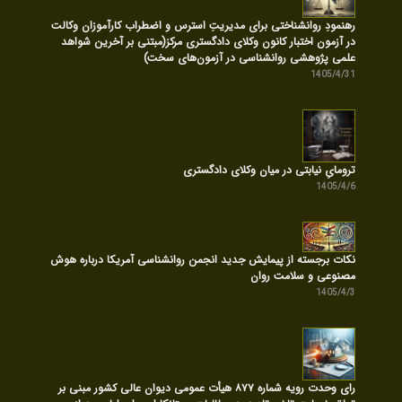
رهنمودِ روانشناختی برای مدیریتِ استرس و اضطراب کارآموزان وکالت
در آزمون اختبار کانون وکلای دادگستری مرکز(مبتنی بر آخرین شواهد
علمی پژوهشی روانشناسی در آزمون‌های سخت)
1405/4/31
ترومایِ نیابتی در میان وکلای دادگستری
1405/4/6
نکات برجسته از پیمایش جدید انجمن روانشناسی آمریکا درباره هوش
مصنوعی و سلامت روان
1405/4/3
رای وحدت رویه شماره ۸۷۷ هیأت عمومی دیوان عالی کشور مبنی بر