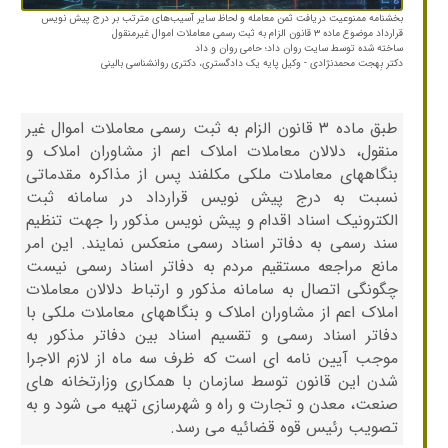
بخشنامه ممنوعیت دریافت ثمن معامله و لحاظ سایر آسیب‌های مترتب بر درج پیش نویس
قرارداد موضوع ماده ۳ قانون الزام به ثبت رسمی معاملات اموال غیرمنقول
ساخته شده توسط سایت روان داد‌؛ حامی روان‌ و داد
دکتر بِهجت محمدنژادی - وکیل پایه یک دادگستری، دکتری روانشناسی بالینی
طبق ماده ۳ قانون الزام به ثبت رسمی معاملات اموال غیر
منقول، دلالان معاملات املاک اعم از مشاوران املاک و
بنگاههای معاملات ملکی مکلفند پس از مذاکره مقدماتی
نسبت به درج پیش نویس قرارداد در سامانه ثبت
الکترونیک اسناد اقدام و پیش نویس مذکور را جهت تنظیم
سند رسمی به دفاتر اسناد رسمی منعکس نمایند. این امر
مانع مراجعه مستقیم مردم به دفاتر اسناد رسمی نیست
چگونگی اتصال به سامانه مذکور و ارتباط دلالان معاملات
املاک اعم از مشاوران املاک و بنگاههای معاملات ملکی با
دفاتر اسناد رسمی و تقسیم اسناد بین دفاتر مذکور به
موجب آیین نامه ای است که ظرف سه ماه از لازم الاجرا
شدن این قانون توسط سازمان با همکاری وزارتخانه های
صنعت، معدن و تجارت و راه و شهرسازی تهیه می شود و به
تصویب رئیس قوه قضائیه می رسد.