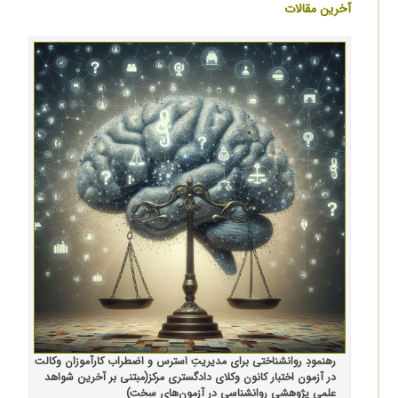
آخرین مقالات
رهنمودِ روانشناختی برای مدیریتِ استرس و اضطراب کارآموزان وکالت
در آزمون اختبار کانون وکلای دادگستری مرکز(مبتنی بر آخرین شواهد
علمی پژوهشی روانشناسی در آزمون‌های سخت)