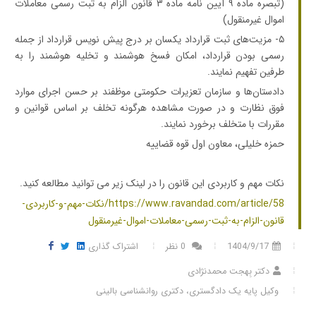
(تبصره ماده ۹ آیین نامه ماده ۳ قانون الزام به ثبت رسمی معاملات
اموال غیرمنقول)
۵- مزیت‌های ثبت قرارداد یکسان بر درج پیش نویس قرارداد از جمله
رسمی بودن قرارداد، امکان فسخ هوشمند و تخلیه هوشمند را به
طرفین تفهیم نمایند.
دادستان‌ها و سازمان تعزیرات حکومتی موظفند بر حسن اجرای موارد
فوق نظارت و در صورت مشاهده هرگونه تخلف بر اساس قوانین و
مقررات با متخلف برخورد نمایند.
حمزه خلیلی،
معاون اول قوه قضاییه
نکات مهم و کاربردی این قانون را در لینک زیر می توانید مطالعه کنید.
https://www.ravandad.com/article/58/نکات-مهم-و-کاربردی-
قانون-الزام-به-ثبت-رسمی-معاملات-اموال-غیرمنقول
1404/9/17
0 نظر
اشتراک گذاری
دکتر بِهجت محمدنژادی
وکیل پایه یک دادگستری، دکتری روانشناسی بالینی