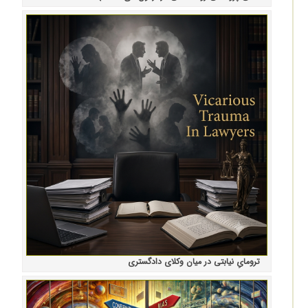
ترومایِ نیابتی در میان وکلای دادگستری