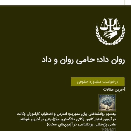
روان داد‌؛ حامی روان‌ و داد
درخواست مشاوره حقوقی
آخرین مقالات
رهنمودِ روانشناختی برای مدیریتِ استرس و اضطراب کارآموزان وکالت
در آزمون اختبار کانون وکلای دادگستری مرکز(مبتنی بر آخرین شواهد
علمی پژوهشی روانشناسی در آزمون‌های سخت)
1405/4/31